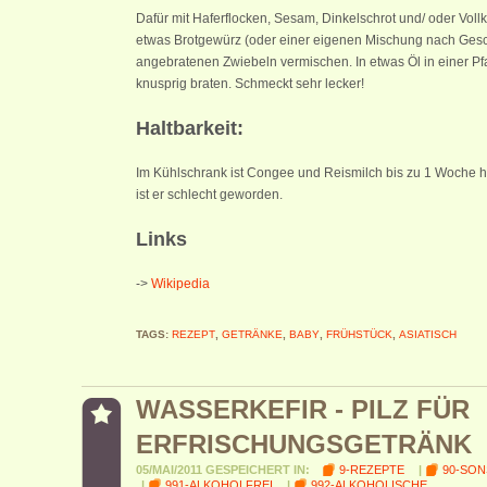
Dafür mit Haferflocken, Sesam, Dinkelschrot und/ oder Vollko
etwas Brotgewürz (oder einer eigenen Mischung nach Gesc
angebratenen Zwiebeln vermischen. In etwas Öl in einer P
knusprig braten. Schmeckt sehr lecker!
Haltbarkeit:
Im Kühlschrank ist Congee und Reismilch bis zu 1 Woche ha
ist er schlecht geworden.
Links
->
Wikipedia
TAGS:
REZEPT
,
GETRÄNKE
,
BABY
,
FRÜHSTÜCK
,
ASIATISCH
WASSERKEFIR - PILZ FÜR
ERFRISCHUNGSGETRÄNK
05/MAI/2011 GESPEICHERT IN:
9-REZEPTE
|
90-SON
|
991-ALKOHOLFREI
|
992-ALKOHOLISCHE