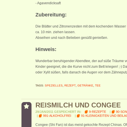
- Agavendicksaft
Zubereitung:
Die Blätter und Zitronenzesten mit dem kochenden Wasser
ca. 10 min. ziehen lassen.
Abseihen und nach Belieben gesüßt genießen.
Hinweis:
Wunderbar beruhigender Abendtee, der auf süße Träume vor
Kinder geeignet, die die Kurve nicht zum Bett kriegen! ;-) Daf
oder Xylit süßen, falls danach die Augen vor dem Zähneputz
TAGS:
SPEZIELLES
,
REZEPT
,
GETRÄNKE
,
TEE
REISMILCH UND CONGEE
29/JAN/2011 GESPEICHERT IN:
9-REZEPTE
|
90-SO
|
991-ALKOHOLFREI
|
91-KLEINIGKEITEN UND BEIL
Congee (Shi Fan) ist das meist gekochte Rezept Chinas. Oft 