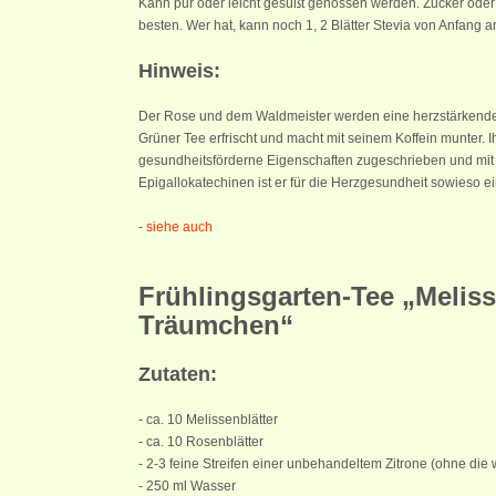
Kann pur oder leicht gesüßt genossen werden. Zucker ode
besten. Wer hat, kann noch 1, 2 Blätter Stevia von Anfang a
Hinweis:
Der Rose und dem Waldmeister werden eine herzstärkend
Grüner Tee erfrischt und macht mit seinem Koffein munter. 
gesundheitsförderne Eigenschaften zugeschrieben und mit
Epigallokatechinen ist er für die Herzgesundheit sowieso ein
-
siehe auch
Frühlingsgarten-Tee „Melis
Träumchen“
Zutaten:
- ca. 10 Melissenblätter
- ca. 10 Rosenblätter
- 2-3 feine Streifen einer unbehandeltem Zitrone (ohne die
- 250 ml Wasser