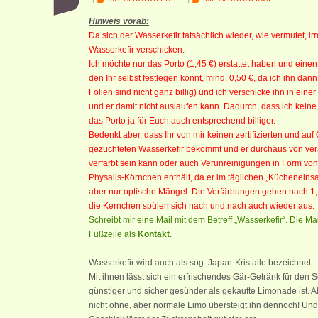
Hinweis vorab:
Da sich der Wasserkefir tatsächlich wieder, wie vermutet, ir
Wasserkefir verschicken.
Ich möchte nur das Porto (1,45 €) erstattet haben und ein
den Ihr selbst festlegen könnt, mind. 0,50 €, da ich ihn dann
Folien sind nicht ganz billig) und ich verschicke ihn in ein
und er damit nicht auslaufen kann. Dadurch, dass ich keine
das Porto ja für Euch auch entsprechend billiger.
Bedenkt aber, dass Ihr von mir keinen zertifizierten und auf
gezüchteten Wasserkefir bekommt und er durchaus von ve
verfärbt sein kann oder auch Verunreinigungen in Form von
Physalis-Körnchen enthält, da er im täglichen „Kücheneinsatz“
aber nur optische Mängel. Die Verfärbungen gehen nach 1
die Kernchen spülen sich nach und nach auch wieder aus.
Schreibt mir eine Mail mit dem Betreff „Wasserkefir“. Die Ma
Fußzeile als
Kontakt
.
Wasserkefir wird auch als sog. Japan-Kristalle bezeichnet.
Mit ihnen lässt sich ein erfrischendes Gär-Getränk für den
günstiger und sicher gesünder als gekaufte Limonade ist. Al
nicht ohne, aber normale Limo übersteigt ihn dennoch! Un