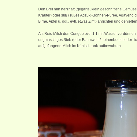
Den Brei nun herzhaft (gegarte, klein geschnittene Gemüse
Kräuter) oder süß (süßes Adzuki-Bohnen-Püree, Agavendicks
Birne, Apfel u. dgl., evtl. etwas Zimt) anrichten und genießen
Als Reis-Milch den Congee evtl. 1:1 mit Wasser verdünnen 
engmaschiges Sieb (oder Baumwoll-/ Leinenbeutel oder -tu
aufgefangene Milch im Kühlschrank aufbewahren.