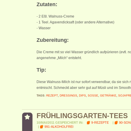
Zutaten:
- 2 Eßl. Walnuss-Creme
- 1 Teel. Agavendicksaft (oder andere Alternative)
- Wasser
Zubereitung:
Die Creme mit so viel Wasser gründlich aufpürieren (evtl. no
angenehme „Milch“ entsteht.
Tip:
Diese Walnuss-Milch ist nur sofort verwendbar, da sie sich 
entmischt. Schmeckt aber sehr gut auf Müsli und im Smooth
TAGS:
REZEPT
,
DRESSINGS
,
DIPS
,
SOSSE
,
GETRÄNKE
,
SOJAFRE
FRÜHLINGSGARTEN-TEES
10/MAI/2011 GESPEICHERT IN:
9-REZEPTE
|
90-SON
|
991-ALKOHOLFREI