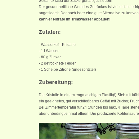
Geschick lässt der Zuckergehalt gut steuern.
Der gesundheitliche Wert des Getränkes ist vielleicht nied
angesiedelt. Dennoch ist er eine gute Alternative zu konve
kann er Nitrate im Trinkwasser abbauen!
Zutaten:
- Wasserkefir-Kristalle
- 1 l Wasser
- 80 g Zucker
- 2 getrocknete Feigen
- 1 Scheibe Zitrone (ungespritzte!)
Zubereitung:
Die Kristalle in einem engmaschigen Plastik(!)-Sieb mit k
ein geeignetes, gut verschließbares Gefäß mit Zucker, Fr
Bei Zimmertemperatur für 24 Stunden bis max. 4 Tage steh
aber unbedingt einmal öffnen! Die produzierte Kohlensäure