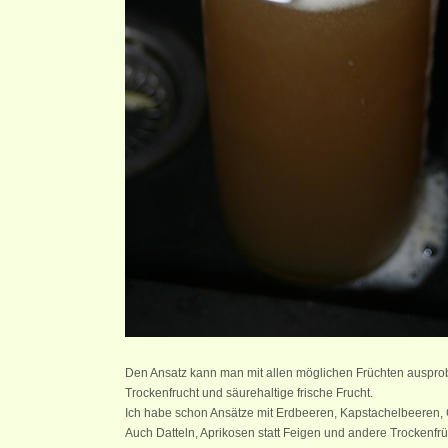
Den Ansatz kann man mit allen möglichen Früchten ausprobi
Trockenfrucht und säurehaltige frische Frucht.
Ich habe schon Ansätze mit Erdbeeren, Kapstachelbeeren, G
Auch Datteln, Aprikosen statt Feigen und andere Trockenfrü