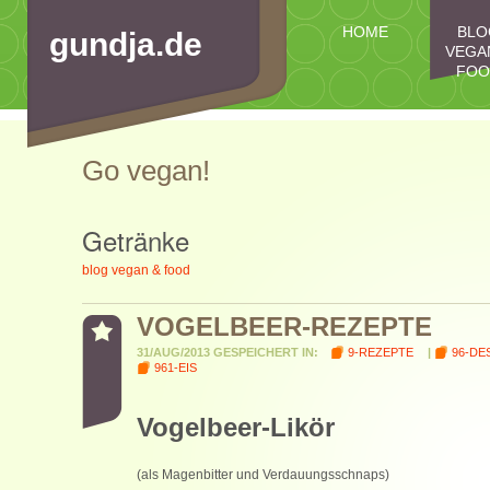
HOME
BLO
gundja.de
VEGA
FOO
IMPRESSUM
Go vegan!
Getränke
blog vegan & food
VOGELBEER-REZEPTE
31/AUG/2013 GESPEICHERT IN:
9-REZEPTE
|
96-DE
961-EIS
Vogelbeer-Likör
(als Magenbitter und Verdauungsschnaps)