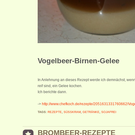
Vogelbeer-Birnen-Gelee
In Anlehnung an dieses Rezept werde ich demnächst, wenn
reif sind, ein Gelee kochen.
Ich berichte dann.
->
http://www.chefkoch.de/rezepte/2051631331760662/Voge
TAGS:
REZEPTE
,
SÜSSKRAM
,
GETRÄNKE
,
SOJAFREI
BROMBEER-REZEPTE