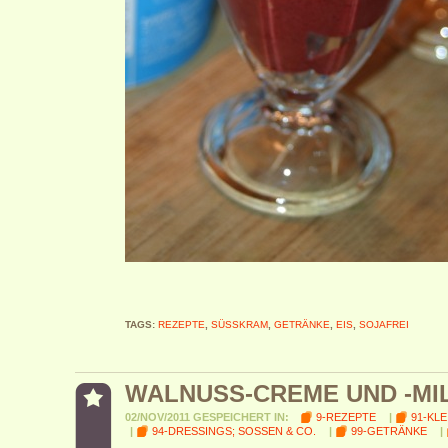
TAGS:
REZEPTE
,
SÜSSKRAM
,
GETRÄNKE
,
EIS
,
SOJAFREI
WALNUSS-CREME UND -MI
02/NOV/2011 GESPEICHERT IN:
9-REZEPTE
|
91-KL
|
94-DRESSINGS; SOSSEN & CO.
|
99-GETRÄNKE
|